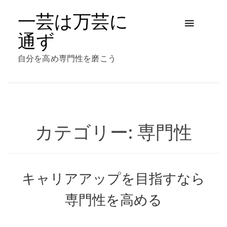
Skip
to
一芸は万芸に
content
通ず
自分を高め専門性を磨こう
カテゴリー:
専門性
キャリアアップを目指すなら
専門性を高める